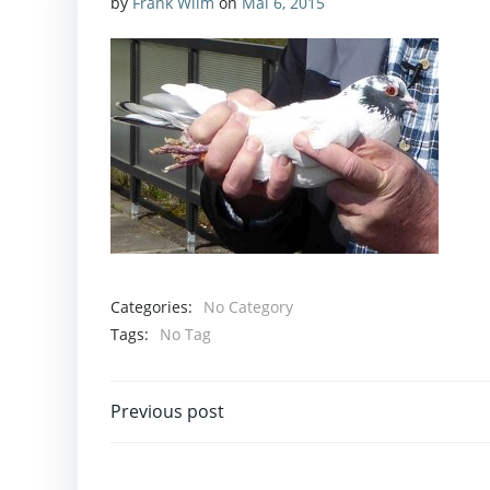
by
Frank Wilm
on
Mai 6, 2015
Categories:
No Category
Tags:
No Tag
Post
Previous post
navigation